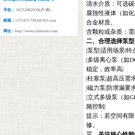
清水介质‌：可选
手机：
18253962930(卢 洲)
腐蚀性液体‌（如化
邮箱：
13754717393@163.com
合金材质。
含颗粒或杂质‌：
网址：
http://www.yslantian.com/
二、合理选择泵型
|泵型|适用场景|特点
|‌多级离心泵‌（
稳定，效率高|
|‌柱塞泵‌|超高
|‌磁力泵‌|防泄
|‌立式多级泵‌（
频控制|
提示‌：若空间有
修。
三、关注核心性能