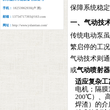
保障系统稳定
手机：
18253962930(卢 洲)
邮箱：
13754717393@163.com
一、气动技术
网址：
http://www.yslantian.com/
传统电动泵虽
繁启停的工况
气动技术则通
或
气动喷射器
适应复杂工
电机；隔膜
200℃）
焊渣）的介