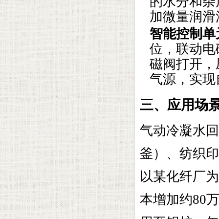
的水分和杂
加微量润滑
智能控制单
位，联动电
磁阀打开，
气源，实现
三、应用场
气动冷凝水回
釜）、纺织印
以某化纤厂为
本增加约80