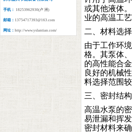
或其他液体。
手机：
18253962930(卢 洲)
业的高温工艺
邮箱：
13754717393@163.com
二、材料选择
网址：
http://www.yslantian.com/
由于工作环境
格。其泵体、
的高性能合金
良好的机械性
料选择范围较
三、密封结构
高温水泵的密
易泄漏和挥发
密封材料来确