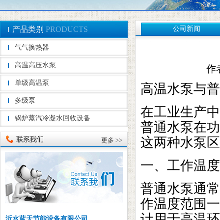
产品类别
PRODUCTS
公司新闻
气气换热器
高温高压水泵
作者
单级高温泵
高温水泵与普
多级泵
在工业生产中
锅炉蒸汽冷凝水回收设备
普通水泵在功
这两种水泵区
更多 >>
一、工作温度
普通水泵通常
作温度范围一
计用于高温环
沂水蓝天节能设备有限公司